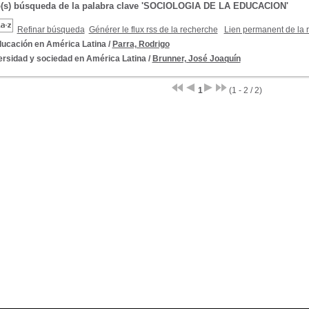
o(s) búsqueda de la palabra clave 'SOCIOLOGIA DE LA EDUCACION'
Refinar búsqueda
Générer le flux rss de la recherche
Lien permanent de la 
ducación en América Latina
/
Parra, Rodrigo
ersidad y sociedad en América Latina
/
Brunner, José Joaquín
1
(1 - 2 / 2)