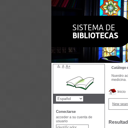
A-
A
A+
Catálogo 
Nuestro ac
medicina.
Inicio
New sear
Conectarse
acceder a su cuenta de
usuario
Resultad