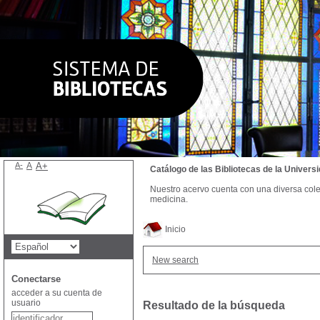
A-
A
A+
Catálogo de las Bibliotecas de la Univer
Nuestro acervo cuenta con una diversa colecc
medicina.
Inicio
New search
Conectarse
acceder a su cuenta de
usuario
Resultado de la búsqueda