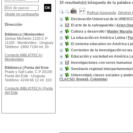
10 resultado(s) búsqueda de la palabra
Refinar búsqueda
Générer l
Olvidé mi contraseña
Declaración Universal de la UNESCO 
Dirección
El arte de la salvaguardia
/
Arjen Oo
Cultura y desarrollo
/
Maider Maraña
Biblioteca | Montevideo
La educación en América Latina
/
Pa
Zelmar Michelini 1220 C.P
11100 - Montevideo - Uruguay
El sistema educativo en América Lat
Teléfono: 2900 7194 int. 20
Corrientes de la investigación en las
Contacto BIBLIOTECA |
Educación y sociedad en América Lat
Montevideo
Investigaciones con seres humanos
Biblioteca | Punta del Este
Seminario regional interparlamentar
Prado y Salt Lake, C.P 20100
Universidad, clases sociales y pode
Punta del Este - Uruguay
CLACSO, Bogotá, Colombia)
Teléfono: 4249 66 12 int. 103
Contacto BIBLIOTECA | Punta
del Este