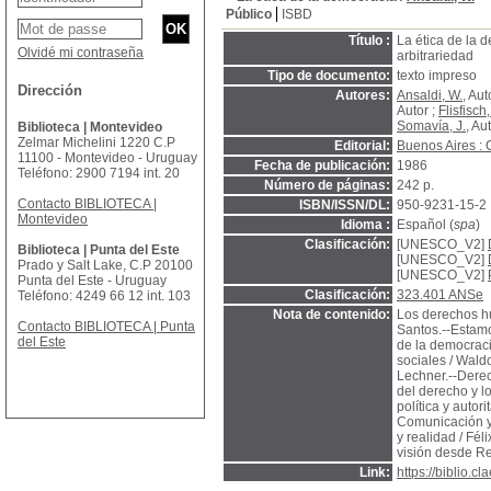
Público
ISBD
Título :
La ética de la 
Olvidé mi contraseña
arbitrariedad
Tipo de documento:
texto impreso
Dirección
Autores:
Ansaldi, W.
, Aut
Autor ;
Flisfisch
Somavía, J.
, Au
Biblioteca | Montevideo
Zelmar Michelini 1220 C.P
Editorial:
Buenos Aires 
11100 - Montevideo - Uruguay
Fecha de publicación:
1986
Teléfono: 2900 7194 int. 20
Número de páginas:
242 p.
Contacto BIBLIOTECA |
ISBN/ISSN/DL:
950-9231-15-2
Montevideo
Idioma :
Español (
spa
)
Clasificación:
[UNESCO_V2]
Biblioteca | Punta del Este
[UNESCO_V2]
Prado y Salt Lake, C.P 20100
[UNESCO_V2]
Punta del Este - Uruguay
Clasificación:
323.401 ANSe
Teléfono: 4249 66 12 int. 103
Nota de contenido:
Los derechos hu
Contacto BIBLIOTECA | Punta
Santos.--Estamo
del Este
de la democraci
sociales / Wald
Lechner.--Derech
del derecho y l
política y autor
Comunicación y
y realidad / Fé
visión desde R
Link:
https://biblio.