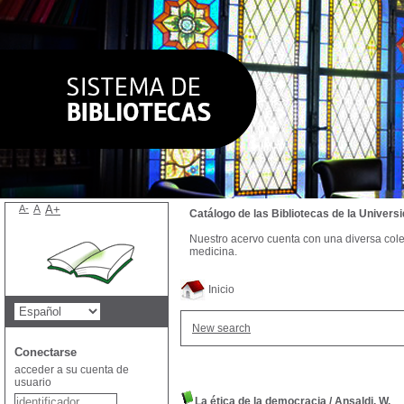
A-
A
A+
Catálogo de las Bibliotecas de la Univer
Nuestro acervo cuenta con una diversa colecc
medicina.
Inicio
New search
Conectarse
acceder a su cuenta de
usuario
La ética de la democracia
/
Ansaldi, W.