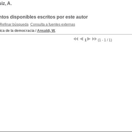
iz, A.
os disponibles escritos por este autor
Refinar búsqueda
Consulta a fuentes externas
ica de la democracia
/
Ansaldi, W.
1
(1 - 1 / 1)