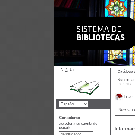
A-
A
A+
Catálogo 
Nuestro ac
medicina.
Inicio
New sear
Conectarse
acceder a su cuenta de
usuario
Informac