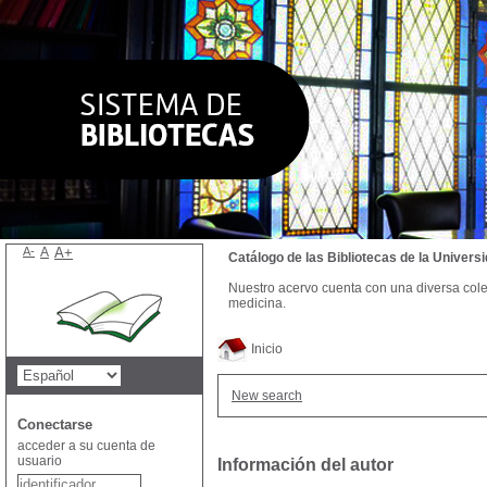
A-
A
A+
Catálogo de las Bibliotecas de la Univer
Nuestro acervo cuenta con una diversa colecc
medicina.
Inicio
New search
Conectarse
acceder a su cuenta de
usuario
Información del autor