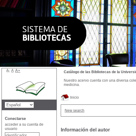
A-
A
A+
Catálogo de las Bibliotecas de la Univer
Nuestro acervo cuenta con una diversa colecc
medicina.
Inicio
New search
Conectarse
acceder a su cuenta de
usuario
Información del autor