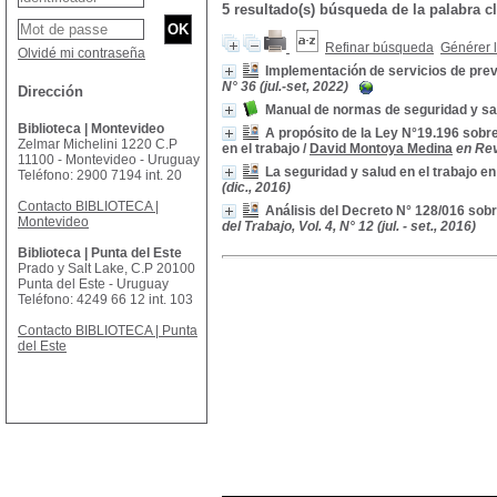
5 resultado(s) búsqueda de la palabra
Refinar búsqueda
Générer l
Olvidé mi contraseña
Implementación de servicios de preve
N° 36 (jul.-set, 2022)
Dirección
Manual de normas de seguridad y sal
Biblioteca | Montevideo
A propósito de la Ley N°19.196 sobr
Zelmar Michelini 1220 C.P
en el trabajo
/
David Montoya Medina
en Rev
11100 - Montevideo - Uruguay
La seguridad y salud en el trabajo en
Teléfono: 2900 7194 int. 20
(dic., 2016)
Contacto BIBLIOTECA |
Análisis del Decreto N° 128/016 sob
Montevideo
del Trabajo, Vol. 4, N° 12 (jul. - set., 2016)
Biblioteca | Punta del Este
Prado y Salt Lake, C.P 20100
Punta del Este - Uruguay
Teléfono: 4249 66 12 int. 103
Contacto BIBLIOTECA | Punta
del Este