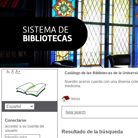
A-
A
A+
Catálogo de las Bibliotecas de la Univer
Nuestro acervo cuenta con una diversa colecc
medicina.
Inicio
New search
Conectarse
acceder a su cuenta de
usuario
Resultado de la búsqueda