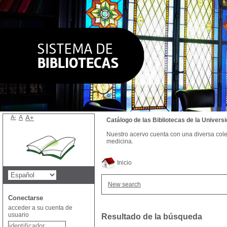
A-
A
A+
Catálogo de las Bibliotecas de la Univer
Nuestro acervo cuenta con una diversa colecc
medicina.
Inicio
New search
Conectarse
acceder a su cuenta de
usuario
Resultado de la búsqueda