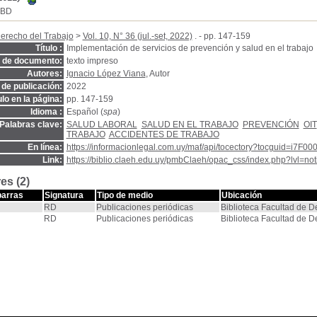
SBD
erecho del Trabajo
>
Vol. 10, N° 36 (jul.-set, 2022)
. - pp. 147-159
Título :
Implementación de servicios de prevención y salud en el trabajo
o de documento:
texto impreso
Autores:
Ignacio López Viana
, Autor
de publicación:
2022
ulo en la página:
pp. 147-159
Idioma :
Español (
spa
)
Palabras clave:
SALUD LABORAL
SALUD EN EL TRABAJO
PREVENCIÓN
OIT
TRABAJO
ACCIDENTES DE TRABAJO
En línea:
https://informacionlegal.com.uy/maf/api/tocectory?tocguid=i
Link:
https://biblio.claeh.edu.uy/pmbClaeh/opac_css/index.php?lvl=no
es (2)
barras
Signatura
Tipo de medio
Ubicación
RD
Publicaciones periódicas
Biblioteca Facultad de 
RD
Publicaciones periódicas
Biblioteca Facultad de 