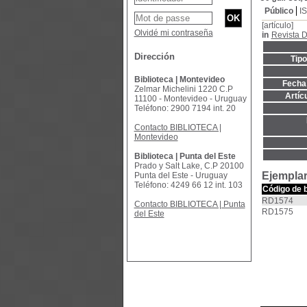
Público
I
[artículo]
Olvidé mi contraseña
in
Revista D
Dirección
Tip
Biblioteca | Montevideo
Fecha 
Zelmar Michelini 1220 C.P
Artíc
11100 - Montevideo - Uruguay
Teléfono: 2900 7194 int. 20
Contacto BIBLIOTECA |
Montevideo
Biblioteca | Punta del Este
Prado y Salt Lake, C.P 20100
Ejemplar
Punta del Este - Uruguay
Teléfono: 4249 66 12 int. 103
Código de 
RD1574
Contacto BIBLIOTECA | Punta
RD1575
del Este