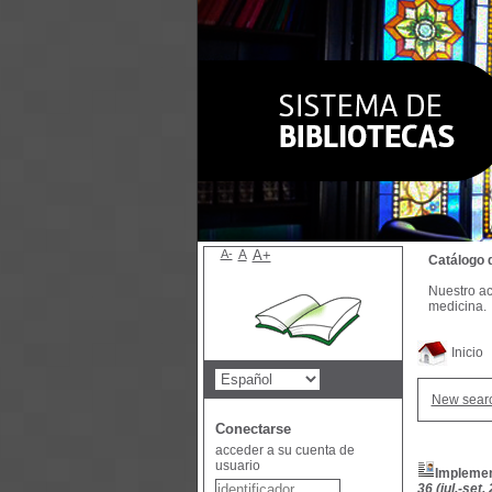
A-
A
A+
Catálogo 
Nuestro ac
medicina.
Inicio
New sear
Conectarse
acceder a su cuenta de
usuario
Implement
36 (jul.-set,