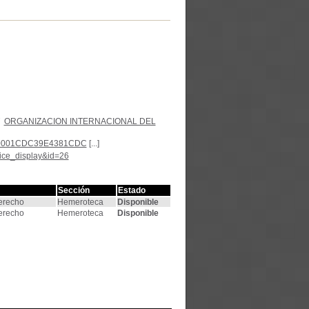
ORGANIZACION INTERNACIONAL DEL
7F000001CDC39E4381CDC
[...]
tice_display&id=26
Sección
Estado
Derecho
Hemeroteca
Disponible
Derecho
Hemeroteca
Disponible