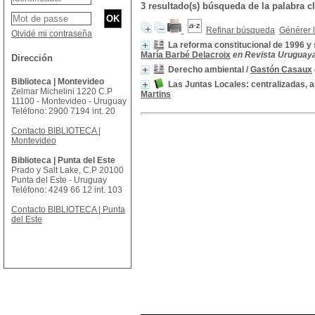
3 resultado(s) búsqueda de la palabr
Refinar búsqueda
Générer l
Olvidé mi contraseña
La reforma constitucional de 1996 y
María Barbé Delacroix
en Revista Uruguaya 
Dirección
Derecho ambiental
/
Gastón Casaux
Biblioteca | Montevideo
Las Juntas Locales: centralizadas, 
Zelmar Michelini 1220 C.P
Martins
11100 - Montevideo - Uruguay
Teléfono: 2900 7194 int. 20
Contacto BIBLIOTECA |
Montevideo
Biblioteca | Punta del Este
Prado y Salt Lake, C.P 20100
Punta del Este - Uruguay
Teléfono: 4249 66 12 int. 103
Contacto BIBLIOTECA | Punta
del Este