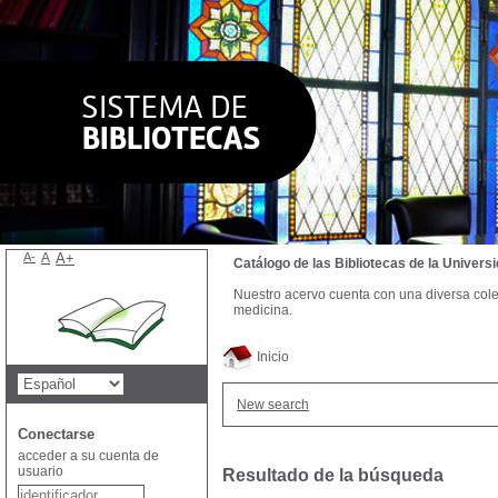
A-
A
A+
Catálogo de las Bibliotecas de la Univer
Nuestro acervo cuenta con una diversa colecc
medicina.
Inicio
New search
Conectarse
acceder a su cuenta de
usuario
Resultado de la búsqueda