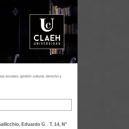
as sociales, gestión cultural, derecho y
allicchio, Eduardo G. .
T. 14, N°