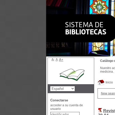
A-
A
A+
Catálogo 
Nuestro ac
medicina.
Inicio
New sear
Conectarse
acceder a su cuenta de
usuario
Revis