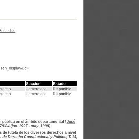
allicchio
letin_display&id=
Sección
Estado
Derecho
Hemeroteca
Disponible
Derecho
Hemeroteca
Disponible
n pública en el ámbito departamental
/
José
79-84 (jun. 1997 - may. 1998)
s de tutela de los diversos derechos a nivel
de Derecho Constitucional y Politíco, T. 14,