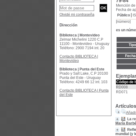
79-84
Mención de 
Fecha de ap
Olvidé mi contraseña
Público
I
[número]
Dirección
es un núme
Biblioteca | Montevideo
Zelmar Michelini 1220 C.P
11100 - Montevideo - Uruguay
Tip
Teléfono: 2900 7194 int. 20
Fecha 
Contacto BIBLIOTECA |
Montevideo
Biblioteca | Punta del Este
Prado y Salt Lake, C.P 20100
Ejemplar
Punta del Este - Uruguay
Teléfono: 4249 66 12 int. 103
Código de 
RD008
Contacto BIBLIOTECA | Punta
RD071
del Este
Artículo
Añadir
La re
María Barbé
Refle
mundial (y l