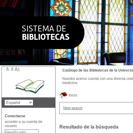
A-
A
A+
Catálogo de las Bibliotecas de la Univer
Nuestro acervo cuenta con una diversa colecc
medicina.
Inicio
New search
Conectarse
acceder a su cuenta de
usuario
Resultado de la búsqueda