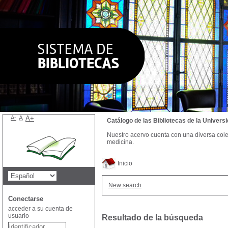
A-
A
A+
Catálogo de las Bibliotecas de la Univer
Nuestro acervo cuenta con una diversa colecc
medicina.
Inicio
New search
Conectarse
acceder a su cuenta de
usuario
Resultado de la búsqueda