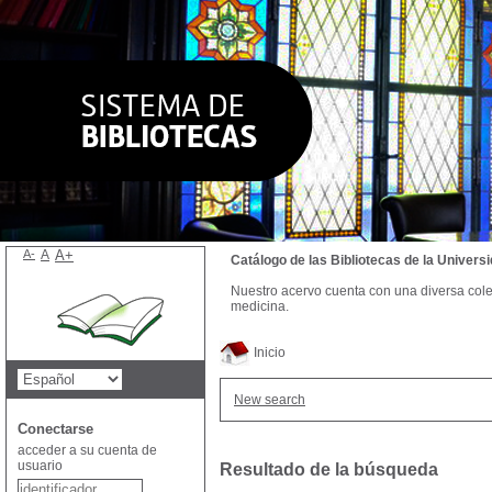
A-
A
A+
Catálogo de las Bibliotecas de la Univer
Nuestro acervo cuenta con una diversa colecc
medicina.
Inicio
New search
Conectarse
acceder a su cuenta de
usuario
Resultado de la búsqueda