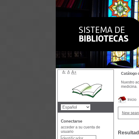
A-
A
A+
Catálogo 
Nuestro ac
medicina.
Inicio
New sear
Conectarse
acceder a su cuenta de
usuario
Resultad