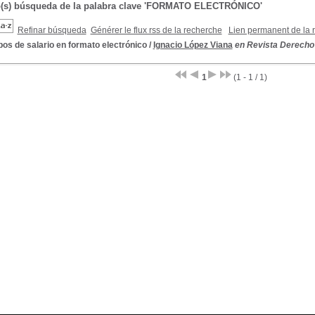
o(s) búsqueda de la palabra clave 'FORMATO ELECTRÓNICO'
Refinar búsqueda
Générer le flux rss de la recherche
Lien permanent de la 
os de salario en formato electrónico
/
Ignacio López Viana
en Revista Derecho de
1
(1 - 1 / 1)