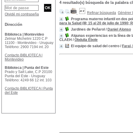
4 resultado(s) búsqueda de la palabra
Refinar búsqueda
Générer l
Olvidé mi contraseña
Programa materno infantil en dos po
para la Salud (III; 15 al 20 de julio de 1990; 
Dirección
Jardines de Peñarol
/
Daniel Alonso
Biblioteca | Montevideo
Algunas experiencias en la línea de l
Zelmar Michelini 1220 C.P
CLAEH
/
Obdulia Ébole
11100 - Montevideo - Uruguay
El equipo de salud del centro
/
Faral,
Teléfono: 2900 7194 int. 20
Contacto BIBLIOTECA |
Montevideo
Biblioteca | Punta del Este
Prado y Salt Lake, C.P 20100
Punta del Este - Uruguay
Teléfono: 4249 66 12 int. 103
Contacto BIBLIOTECA | Punta
del Este