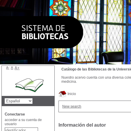
A-
A
A+
Catálogo de las Bibliotecas de la Univer
Nuestro acervo cuenta con una diversa colecc
medicina.
Inicio
New search
Conectarse
acceder a su cuenta de
usuario
Información del autor