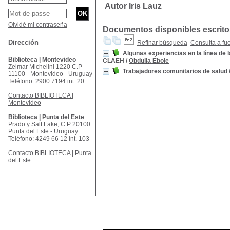
Autor Iris Lauz
Olvidé mi contraseña
Documentos disponibles escritos
Dirección
Refinar búsqueda
Consulta a fu
Algunas experiencias en la línea de l
Biblioteca | Montevideo
CLAEH
/
Obdulia Ébole
Zelmar Michelini 1220 C.P
Trabajadores comunitarios de salud
11100 - Montevideo - Uruguay
Teléfono: 2900 7194 int. 20
Contacto BIBLIOTECA |
Montevideo
Biblioteca | Punta del Este
Prado y Salt Lake, C.P 20100
Punta del Este - Uruguay
Teléfono: 4249 66 12 int. 103
Contacto BIBLIOTECA | Punta
del Este