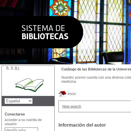
A-
A
A+
Catálogo de las Bibliotecas de la Univer
Nuestro acervo cuenta con una diversa colecc
medicina.
Inicio
New search
Conectarse
acceder a su cuenta de
usuario
Información del autor