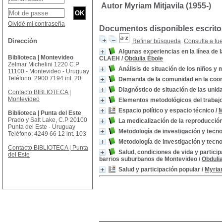
Autor Myriam Mitjavila (1955-)
Olvidé mi contraseña
Documentos disponibles escritos
Dirección
Refinar búsqueda
Consulta a fu
Algunas experiencias en la línea de l
Biblioteca | Montevideo
CLAEH
/
Obdulia Ébole
Zelmar Michelini 1220 C.P
Análisis de situación de los niños y
11100 - Montevideo - Uruguay
Teléfono: 2900 7194 int. 20
Demanda de la comunidad en la coord
Diagnóstico de situación de las uni
Contacto BIBLIOTECA |
Montevideo
Elementos metodológicos del trabajo
Espacio político y espacio técnico
/
M
Biblioteca | Punta del Este
Prado y Salt Lake, C.P 20100
La medicalización de la reproducci
Punta del Este - Uruguay
Metodología de investigación y tecno
Teléfono: 4249 66 12 int. 103
Metodología de investigación y tecno
Contacto BIBLIOTECA | Punta
Salud, condiciones de vida y partici
del Este
barrios suburbanos de Montevideo
/
Obduli
Salud y participación popular
/
Myriam