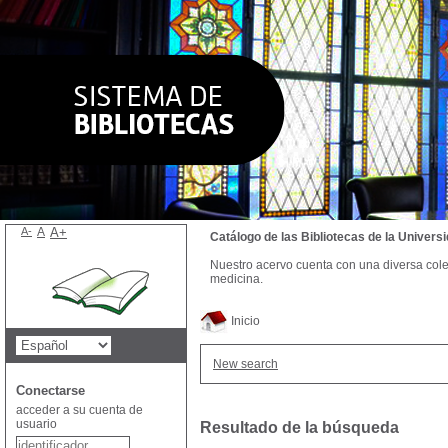
A-
A
A+
Catálogo de las Bibliotecas de la Univer
Nuestro acervo cuenta con una diversa colecc
medicina.
Inicio
New search
Conectarse
acceder a su cuenta de
usuario
Resultado de la búsqueda