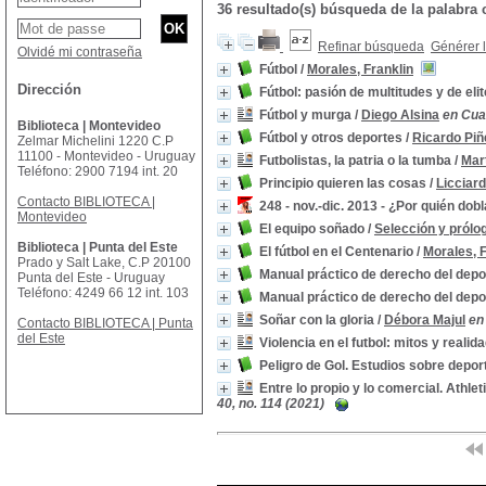
36 resultado(s) búsqueda de la palabra
Refinar búsqueda
Générer l
Olvidé mi contraseña
Fútbol
/
Morales, Franklin
Dirección
Fútbol: pasión de multitudes y de eli
Fútbol y murga
/
Diego Alsina
en Cuad
Biblioteca | Montevideo
Fútbol y otros deportes
/
Ricardo Pi
Zelmar Michelini 1220 C.P
11100 - Montevideo - Uruguay
Futbolistas, la patria o la tumba
/
Mar
Teléfono: 2900 7194 int. 20
Principio quieren las cosas
/
Licciard
Contacto BIBLIOTECA |
248 - nov.-dic. 2013 - ¿Por quién dob
Montevideo
El equipo soñado
/
Selección y prólo
Biblioteca | Punta del Este
El fútbol en el Centenario
/
Morales, F
Prado y Salt Lake, C.P 20100
Manual práctico de derecho del depo
Punta del Este - Uruguay
Teléfono: 4249 66 12 int. 103
Manual práctico de derecho del depo
Soñar con la gloria
/
Débora Majul
en
Contacto BIBLIOTECA | Punta
del Este
Violencia en el futbol: mitos y realid
Peligro de Gol. Estudios sobre depo
Entre lo propio y lo comercial. Athlet
40, no. 114 (2021)