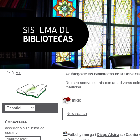
A-
A
A+
Catálogo de las Bibliotecas de la Univer
Nuestro acervo cuenta con una diversa colecc
medicina.
Inicio
New search
Conectarse
acceder a su cuenta de
usuario
Fútbol y murga
/
Diego Alsina
en Cuaderno