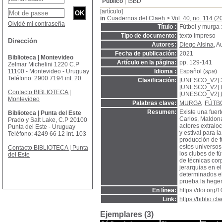
Público
ISBD
[artículo]
in
Cuadernos del Claeh
>
Vol. 40, no. 114 (2
Olvidé mi contraseña
Título :
Fútbol y murga :
Tipo de documento:
texto impreso
Dirección
Autores:
Diego Alsina
, A
Fecha de publicación:
2021
Biblioteca | Montevideo
Artículo en la página:
pp. 129-141
Zelmar Michelini 1220 C.P
11100 - Montevideo - Uruguay
Idioma :
Español (
spa
)
Teléfono: 2900 7194 int. 20
Clasificación:
[UNESCO_V2]
[UNESCO_V2]
Contacto BIBLIOTECA |
[UNESCO_V2]
Montevideo
Palabras clave:
MURGA
FÚTB
Resumen:
Existe una fuert
Biblioteca | Punta del Este
Carlos, Maldona
Prado y Salt Lake, C.P 20100
actores extralo
Punta del Este - Uruguay
y estival para l
Teléfono: 4249 66 12 int. 103
producción de f
estos universos
Contacto BIBLIOTECA | Punta
los clubes de f
del Este
de técnicas cor
jerarquías en e
determinados el
prueba la hege
En línea:
https://doi.org/
Link:
https://biblio.
Ejemplares (3)