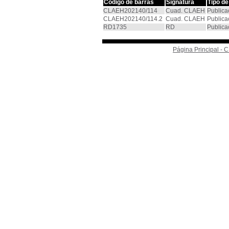
Código de barras
Signatura
Tipo d
CLAEH202140/114
Cuad. CLAEH
Publica
CLAEH202140/114.2
Cuad. CLAEH
Publica
RD1735
RD
Publica
Página Principal -