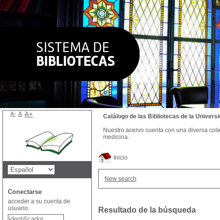
A-
A
A+
Catálogo de las Bibliotecas de la Univer
Nuestro acervo cuenta con una diversa colecc
medicina.
Inicio
New search
Conectarse
acceder a su cuenta de
usuario
Resultado de la búsqueda