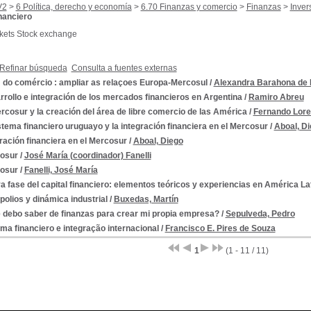
V2
>
6 Política, derecho y economía
>
6.70 Finanzas y comercio
>
Finanzas
>
Inver
nanciero
kets Stock exchange
Refinar búsqueda
Consulta a fuentes externas
 do comércio : ampliar as relaçoes Europa-Mercosul
/
Alexandra Barahona de 
rollo e integración de los mercados financieros en Argentina
/
Ramiro Abreu
rcosur y la creación del área de libre comercio de las América
/
Fernando Lor
stema financiero uruguayo y la integración financiera en el Mercosur
/
Aboal, D
ración financiera en el Mercosur
/
Aboal, Diego
osur
/
José María (coordinador) Fanelli
osur
/
Fanelli, José María
 fase del capital financiero: elementos teóricos y experiencias en América La
polios y dinámica industrial
/
Buxedas, Martín
 debo saber de finanzas para crear mi propia empresa?
/
Sepulveda, Pedro
ma financiero e integração internacional
/
Francisco E. Pires de Souza
1
(1 - 11 / 11)