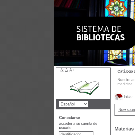
A-
A
A+
Catálogo 
Nuestro ac
medicina.
Inicio
New sear
Conectarse
acceder a su cuenta de
usuario
Materias