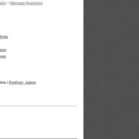
sión
>
Mercado financiero
Brito
enzo
iego
tina
/
Estévez, Jaime