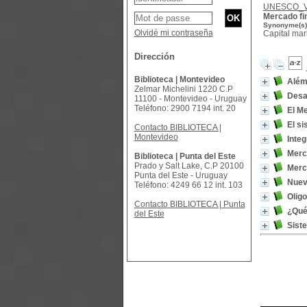
UNESCO_
Mercado fi
Synonyme(s)
Olvidé mi contraseña
Capital mar
Dirección
Biblioteca | Montevideo
Além
Zelmar Michelini 1220 C.P
Desar
11100 - Montevideo - Uruguay
Teléfono: 2900 7194 int. 20
El Me
El si
Contacto BIBLIOTECA |
Montevideo
Integ
Merc
Biblioteca | Punta del Este
Prado y Salt Lake, C.P 20100
Merc
Punta del Este - Uruguay
Nueva
Teléfono: 4249 66 12 int. 103
Oligo
Contacto BIBLIOTECA | Punta
¿Qué
del Este
Siste