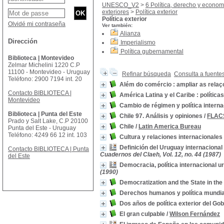
UNESCO_V2
>
6 Política, derecho y econom
exteriores
>
Política exterior
Política exterior
Olvidé mi contraseña
Ver también:
Alianza
Dirección
Imperialismo
Política gubernamental
Biblioteca | Montevideo
Zelmar Michelini 1220 C.P
11100 - Montevideo - Uruguay
Refinar búsqueda
Consulta a fuente
Teléfono: 2900 7194 int. 20
Além do comércio : ampliar as rela
Contacto BIBLIOTECA |
América Latina y el Caribe : política
Montevideo
Cambio de régimen y política interna
Biblioteca | Punta del Este
Chile 97. Análisis y opiniones
/
FLAC
Prado y Salt Lake, C.P 20100
Chile
/
Latin America Bureau
Punta del Este - Uruguay
Teléfono: 4249 66 12 int. 103
Cultura y relaciones internacionales
Definición del Uruguay internacional
Contacto BIBLIOTECA | Punta
Cuadernos del Claeh, Vol. 12, no. 44 (1987)
del Este
Democracia, política internacional u
(1990)
Democratization and the State in th
Derechos humanos y política mundia
Dos años de política exterior del Go
El gran culpable
/
Wilson Fernández