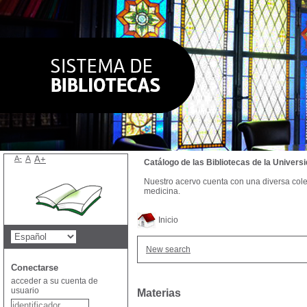
A-
A
A+
Catálogo de las Bibliotecas de la Univer
Nuestro acervo cuenta con una diversa colecc
medicina.
Inicio
New search
Conectarse
acceder a su cuenta de
usuario
Materias