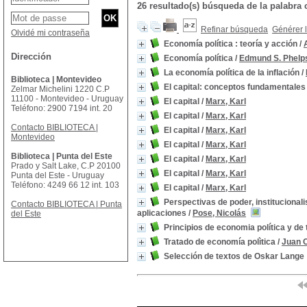
26 resultado(s) búsqueda de la palabr
Refinar búsqueda
Générer l
Olvidé mi contraseña
Economía política : teoría y acción
/
Dirección
Economía política
/
Edmund S. Phelp
La economía política de la inflación
/
Biblioteca | Montevideo
El capital: conceptos fundamentales
Zelmar Michelini 1220 C.P
11100 - Montevideo - Uruguay
El capital
/
Marx, Karl
Teléfono: 2900 7194 int. 20
El capital
/
Marx, Karl
Contacto BIBLIOTECA |
El capital
/
Marx, Karl
Montevideo
El capital
/
Marx, Karl
Biblioteca | Punta del Este
El capital
/
Marx, Karl
Prado y Salt Lake, C.P 20100
El capital
/
Marx, Karl
Punta del Este - Uruguay
Teléfono: 4249 66 12 int. 103
El capital
/
Marx, Karl
Perspectivas de poder, institucional
Contacto BIBLIOTECA | Punta
aplicaciones
/
Pose, Nicolás
del Este
Principios de economia política y de 
Tratado de economía polìtica
/
Juan C
Selección de textos de Oskar Lange