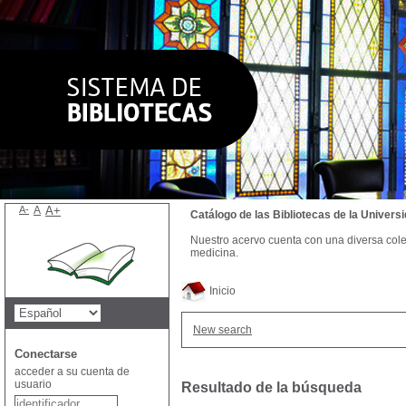
A-
A
A+
Catálogo de las Bibliotecas de la Univer
Nuestro acervo cuenta con una diversa colecc
medicina.
Inicio
New search
Conectarse
acceder a su cuenta de
usuario
Resultado de la búsqueda