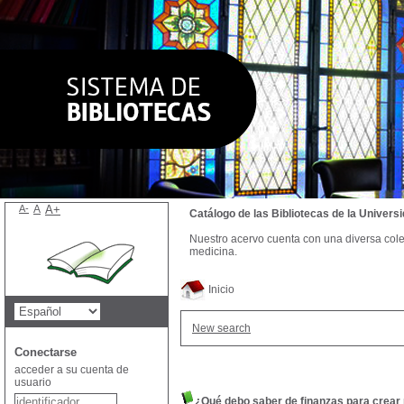
A-
A
A+
Catálogo de las Bibliotecas de la Univer
Nuestro acervo cuenta con una diversa colecc
medicina.
Inicio
New search
Conectarse
acceder a su cuenta de
usuario
¿Qué debo saber de finanzas para crear