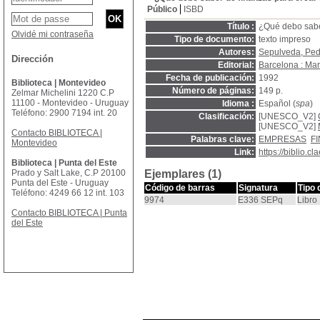
Público
ISBD
Título :
¿Qué debo sabe
Olvidé mi contraseña
Tipo de documento:
texto impreso
Autores:
Sepulveda, Ped
Dirección
Editorial:
Barcelona : M
Fecha de publicación:
1992
Biblioteca | Montevideo
Número de páginas:
149 p.
Zelmar Michelini 1220 C.P
11100 - Montevideo - Uruguay
Idioma :
Español (
spa
)
Teléfono: 2900 7194 int. 20
Clasificación:
[UNESCO_V2]
[UNESCO_V2]
Contacto BIBLIOTECA |
Palabras clave:
EMPRESAS
F
Montevideo
Link:
https://biblio.
Biblioteca | Punta del Este
Prado y Salt Lake, C.P 20100
Ejemplares (1)
Punta del Este - Uruguay
Código de barras
Signatura
Tipo 
Teléfono: 4249 66 12 int. 103
9974
E336 SEPq
Libro
Contacto BIBLIOTECA | Punta
del Este