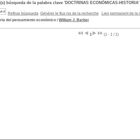
do(s) búsqueda de la palabra clave 'DOCTRINAS ECONÓMICAS-HISTORIA'
Refinar búsqueda
Générer le flux rss de la recherche
Lien permanent de la 
oria del pensamiento económico
/
William J. Barber
1
(1 - 1 / 1)