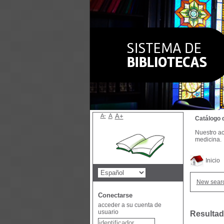
A-
A
A+
Catálogo 
Nuestro ac
medicina.
Inicio
New sear
Conectarse
acceder a su cuenta de
usuario
Resultad