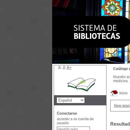
A-
A
A+
Catálogo 
Nuestro ac
medicina.
Inicio
New sear
Conectarse
acceder a su cuenta de
usuario
Resultad