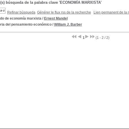
o(s) búsqueda de la palabra clave 'ECONOMÍA MARXISTA'
Refinar búsqueda
Générer le flux rss de la recherche
Lien permanent de la 
ado de economía marxista
/
Ernest Mandel
oria del pensamiento económico
/
William J. Barber
1
(1 - 2 / 2)