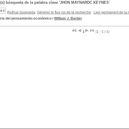
o(s) búsqueda de la palabra clave 'JHON MAYNARDC KEYNES'
Refinar búsqueda
Générer le flux rss de la recherche
Lien permanent de la 
oria del pensamiento económico
/
William J. Barber
1
(1 - 1 / 1)