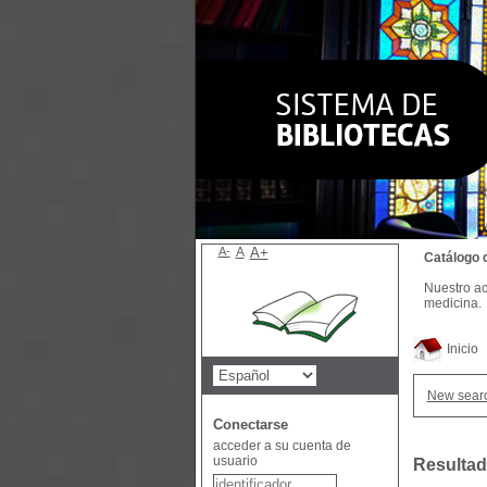
A-
A
A+
Catálogo 
Nuestro ac
medicina.
Inicio
New sear
Conectarse
acceder a su cuenta de
usuario
Resultad