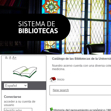
A-
A
A+
Catálogo de las Bibliotecas de la Univer
Nuestro acervo cuenta con una diversa colecc
medicina.
Inicio
New search
Conectarse
acceder a su cuenta de
usuario
Historia del pensamiento económico
/
Wi