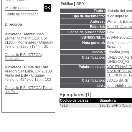
Público
ISBD
Título :
Historia del p
Olvidé mi contraseña
Tipo de documento:
texto impreso
Autores:
William J. Barbe
Dirección
Editorial:
Madrid : Alianz
Fecha de publicación:
1967
Biblioteca | Montevideo
ISBN/ISSN/DL:
978-84-206-21
Zelmar Michelini 1220 C.P
11100 - Montevideo - Uruguay
Nota general:
Versión españo
Teléfono: 2900 7194 int. 20
Schwartz
Idioma :
Español (
spa
)
Contacto BIBLIOTECA |
Clasificación:
[UNESCO_V2]
Montevideo
[UNESCO_V2]
Palabras clave:
DOCTRINAS E
Biblioteca | Punta del Este
MAYNARDC K
Prado y Salt Lake, C.P 20100
ECONOMÍA CL
Punta del Este - Uruguay
Teléfono: 4249 66 12 int. 103
Clasificación:
330.15 BARh
Link:
https://biblio.
Contacto BIBLIOTECA | Punta
del Este
Ejemplares (1)
Código de barras
Signatura
4919
330.15 BARh (Caja 