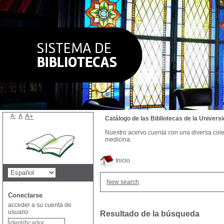
A-
A
A+
Catálogo de las Bibliotecas de la Univer
Nuestro acervo cuenta con una diversa colecc
medicina.
Inicio
New search
Conectarse
acceder a su cuenta de
usuario
Resultado de la búsqueda