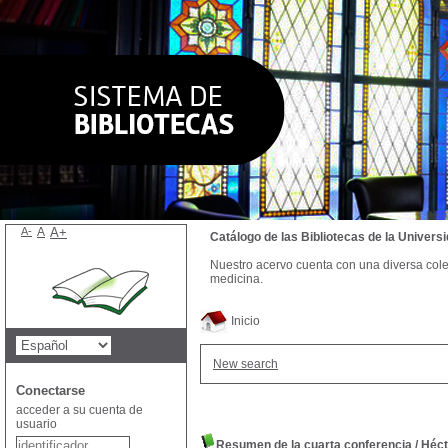
A-
A
A+
Catálogo de las Bibliotecas de la Univer
Nuestro acervo cuenta con una diversa colecc
medicina.
Inicio
New search
Conectarse
acceder a su cuenta de
usuario
Resumen de la cuarta conferencia
/
Héct