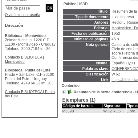
Público
ISBD
Título :
Resumen de la c
Olvidé mi contraseña
Tipo de documento:
texto impreso
Autores:
Héctor J. Rosse
Dirección
Editorial:
Montevideo : F
Fecha de publicación:
1952
Biblioteca | Montevideo
Número de páginas:
45 p.
Zelmar Michelini 1220 C.P
11100 - Montevideo - Uruguay
Nota general:
Cátedra de cult
Teléfono: 2900 7194 int. 20
Ciclo de confer
sobre Historia 
Contacto BIBLIOTECA |
Conferencia dic
Montevideo
Idioma :
Español (
spa
)
Palabras clave:
CONFERENCI
Biblioteca | Punta del Este
Clasificación:
W 62
Prado y Salt Lake, C.P 20100
Punta del Este - Uruguay
Link:
https://biblio.
Teléfono: 4249 66 12 int. 103
Contenido :
Contacto BIBLIOTECA | Punta
Resumen de la sexta conferencia
/
H
del Este
Ejemplares (1)
Código de barras
Signatura
Tipo 
M3398
W 62 ROS
Libro