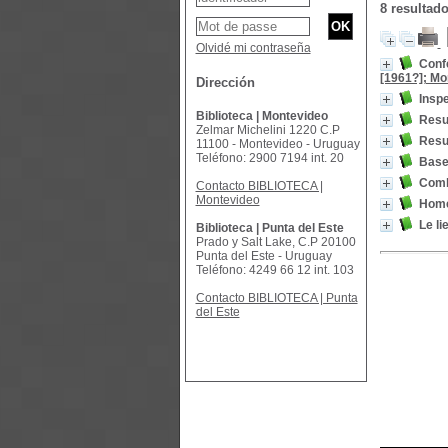
8 resultad
Olvidé mi contraseña
Confe
[1961?]; Mo
Dirección
Inspe
Biblioteca | Montevideo
Resu
Zelmar Michelini 1220 C.P
Resu
11100 - Montevideo - Uruguay
Teléfono: 2900 7194 int. 20
Base
Comb
Contacto BIBLIOTECA |
Montevideo
Homen
Le li
Biblioteca | Punta del Este
Prado y Salt Lake, C.P 20100
Punta del Este - Uruguay
Teléfono: 4249 66 12 int. 103
Contacto BIBLIOTECA | Punta
del Este