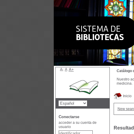
A-
A
A+
Catálogo 
Nuestro ac
medicina.
Inicio
New sear
Conectarse
acceder a su cuenta de
usuario
Resultad