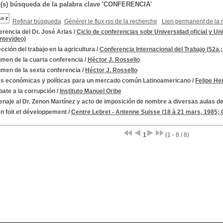
o(s) búsqueda de la palabra clave 'CONFERENCIA'
Refinar búsqueda
Générer le flux rss de la recherche
Lien permanent de la 
rencia del Dr. José Arlas
/
Ciclo de conferencias sobr Universidad oficial y Uni
ntevideo)
cción del trabajo en la agricultura
/
Conferencia Internacional del Trabajo (52a.;
men de la cuarta conferencia
/
Héctor J. Rossello
men de la sexta conferencia
/
Héctor J. Rossello
s económicas y políticas para un mercado común Latinoamericano
/
Felipe He
ate a la corrupción
/
Instituto Manuel Oribe
aje al Dr. Zenon Martínez y acto de imposición de nombre a diversas aulas de
en foit et développement
/
Centre Lebret - Antenne Suisse (18 à 21 mars, 1985;
1
(1 - 8 / 8)