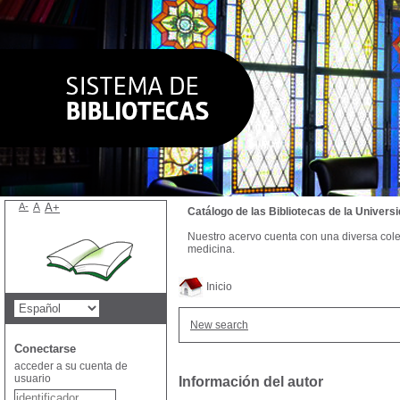
A-
A
A+
Catálogo de las Bibliotecas de la Univer
Nuestro acervo cuenta con una diversa colecc
medicina.
Inicio
New search
Conectarse
acceder a su cuenta de
usuario
Información del autor