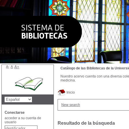
A-
A
A+
Catálogo de las Bibliotecas de la Univer
Nuestro acervo cuenta con una diversa colecc
medicina.
Inicio
New search
Conectarse
acceder a su cuenta de
usuario
Resultado de la búsqueda