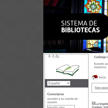
A-
A
A+
Catálogo 
Nuestro ac
medicina.
Inicio
New sear
Conectarse
acceder a su cuenta de
usuario
La legal
Trabajo, Vol.