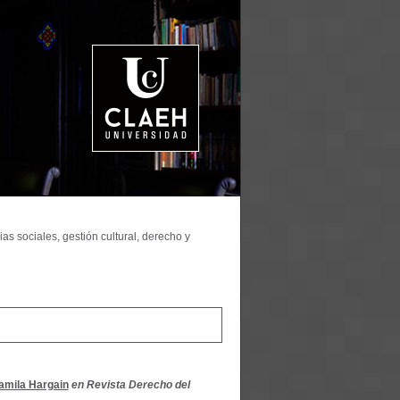
as sociales, gestión cultural, derecho y
amila Hargain
en Revista Derecho del