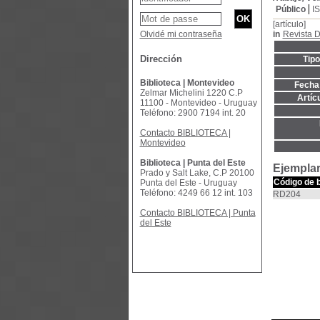
Público
I
[artículo]
Olvidé mi contraseña
in
Revista D
Dirección
Tip
Biblioteca | Montevideo
Fecha 
Zelmar Michelini 1220 C.P
Artíc
11100 - Montevideo - Uruguay
Teléfono: 2900 7194 int. 20
Contacto BIBLIOTECA |
Montevideo
Biblioteca | Punta del Este
Ejemplar
Prado y Salt Lake, C.P 20100
Código de 
Punta del Este - Uruguay
Teléfono: 4249 66 12 int. 103
RD204
Contacto BIBLIOTECA | Punta
del Este