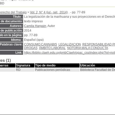
SBD
erecho del Trabajo
>
Vol. 2, N° 4 (jul.- set., 2014)
. - pp. 77-89
Título :
La legalización de la marihuana y sus proyecciones en el Dere
o de documento:
texto impreso
Autores:
Camila Hargain
, Autor
de publicación:
2014
ulo en la página:
pp. 77-89
Idioma :
Español (
spa
)
Palabras clave:
CONSUMO CANNABIS
LEGALIZACION
RESPONSABILIDAD 
DROGAS
ÁMBITO LABORAL
NOTORIA MALA CONDUCTA
Link:
https://biblio.claeh.edu.uy/pmbClaeh/opac_css/index.php?lvl=no
es (1)
barras
Signatura
Tipo de medio
Ubicación
RD
Publicaciones periódicas
Biblioteca Facultad de 