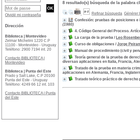
8 resultado(s) búsqueda de la palabra 
Refinar búsqueda
Générer l
Olvidé mi contraseña
Confesión: pruebas de posiciones e i
(1980)
Dirección
4. Código General del Proceso. Artíc
Biblioteca | Montevideo
La carga de la prueba
/
Leo Rosenbe
Zelmar Michelini 1220 C.P
Curso de obligaciones
/
Jorge Peiran
11100 - Montevideo - Uruguay
Teléfono: 2900 7194 int. 20
Manual de procedimiento (civil y pen
Teoría general de la prueba de derech
Contacto BIBLIOTECA |
diversas aplicaciones en Italia, Francia, Ale
Montevideo
Tratado de la prueba en materia crim
Biblioteca | Punta del Este
aplicaciones en Alemania, Francia, Inglaterre
Prado y Salt Lake, C.P 20100
Tratado teórico práctico de derecho 
Punta del Este - Uruguay
Teléfono: 4249 66 12 int. 103
Contacto BIBLIOTECA | Punta
del Este