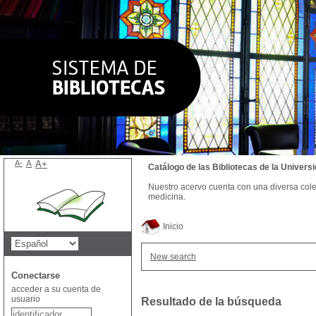
A-
A
A+
Catálogo de las Bibliotecas de la Univer
Nuestro acervo cuenta con una diversa colecc
medicina.
Inicio
New search
Conectarse
acceder a su cuenta de
usuario
Resultado de la búsqueda