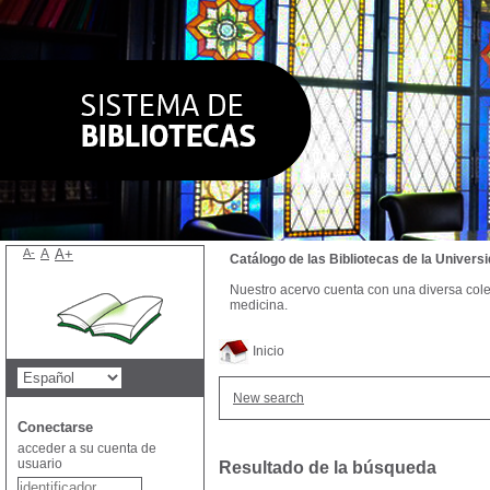
A-
A
A+
Catálogo de las Bibliotecas de la Univer
Nuestro acervo cuenta con una diversa colecc
medicina.
Inicio
New search
Conectarse
acceder a su cuenta de
usuario
Resultado de la búsqueda