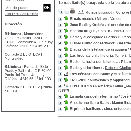
15 resultado(s) búsqueda de la palabr
Refinar búsqueda
Générer l
Olvidé mi contraseña
El país modelo
/
Milton I. Vanger
Dirección
José Batlle y Ordoñez el creador de
Historia uruguaya. vol. 6 - 1905-1929 
Biblioteca | Montevideo
Batlle y el colegiado
/
Carlos B. Pare
Zelmar Michelini 1220 C.P
11100 - Montevideo - Uruguay
El liberalismo conservador
/
Gerardo
Teléfono: 2900 7194 int. 20
Etapas de la inteligencia uruguaya
/
Contacto BIBLIOTECA |
Las brechas en la historia. Tomo 2: 
Montevideo
Batlle : la lucha por la justicia
/
Ricar
Biblioteca | Punta del Este
Batlle y el batllismo
/
Roberto Giudic
Prado y Salt Lake, C.P 20100
Tres décadas con Batlle y el país mo
Punta del Este - Uruguay
Teléfono: 4249 66 12 int. 103
1611-2011 : Mutaciones y aggiornam
El krausismo en América Latina ¿aven
Contacto BIBLIOTECA | Punta
(1994)
del Este
La mala cara del reformismo
/
José R
Anoche me llamó Batlle
/
Manini Rios
El primer batllismo : cinco enfoques