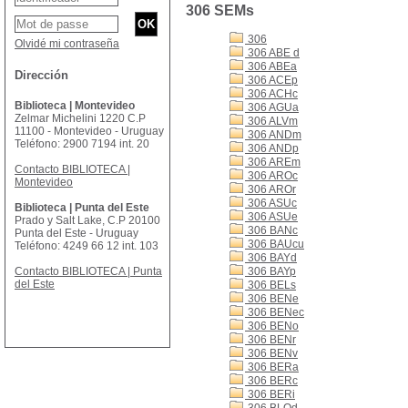
306 SEMs
306
Olvidé mi contraseña
306 ABE d
306 ABEa
Dirección
306 ACEp
306 ACHc
Biblioteca | Montevideo
306 AGUa
Zelmar Michelini 1220 C.P
306 ALVm
11100 - Montevideo - Uruguay
306 ANDm
Teléfono: 2900 7194 int. 20
306 ANDp
306 AREm
Contacto BIBLIOTECA |
306 AROc
Montevideo
306 AROr
306 ASUc
Biblioteca | Punta del Este
306 ASUe
Prado y Salt Lake, C.P 20100
306 BANc
Punta del Este - Uruguay
306 BAUcu
Teléfono: 4249 66 12 int. 103
306 BAYd
Contacto BIBLIOTECA | Punta
306 BAYp
del Este
306 BELs
306 BENe
306 BENec
306 BENo
306 BENr
306 BENv
306 BERa
306 BERc
306 BERi