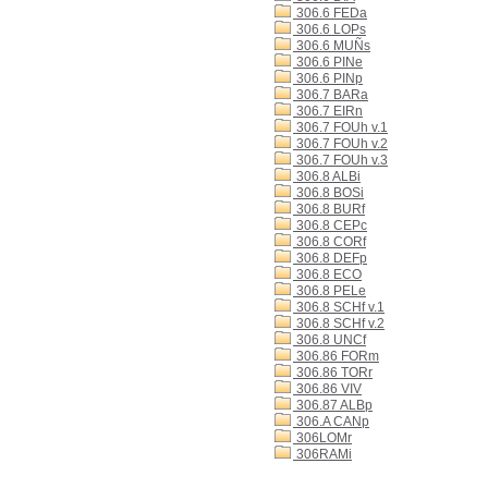
306.6 FEDa
306.6 LOPs
306.6 MUÑs
306.6 PINe
306.6 PINp
306.7 BARa
306.7 EIRn
306.7 FOUh v.1
306.7 FOUh v.2
306.7 FOUh v.3
306.8 ALBi
306.8 BOSi
306.8 BURf
306.8 CEPc
306.8 CORf
306.8 DEFp
306.8 ECO
306.8 PELe
306.8 SCHf v.1
306.8 SCHf v.2
306.8 UNCf
306.86 FORm
306.86 TORr
306.86 VIV
306.87 ALBp
306.A CANp
306LOMr
306RAMi