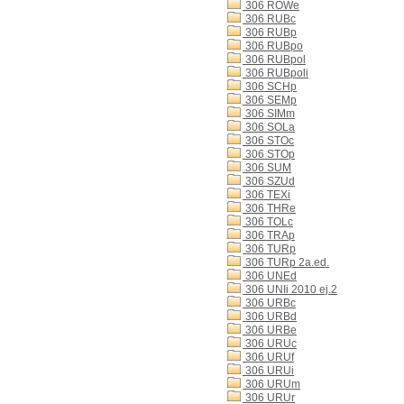
306 ROWe
306 RUBc
306 RUBp
306 RUBpo
306 RUBpol
306 RUBpoli
306 SCHp
306 SEMp
306 SIMm
306 SOLa
306 STOc
306 STOp
306 SUM
306 SZUd
306 TEXi
306 THRe
306 TOLc
306 TRAp
306 TURp
306 TURp 2a.ed.
306 UNEd
306 UNIi 2010 ej.2
306 URBc
306 URBd
306 URBe
306 URUc
306 URUf
306 URUi
306 URUm
306 URUr