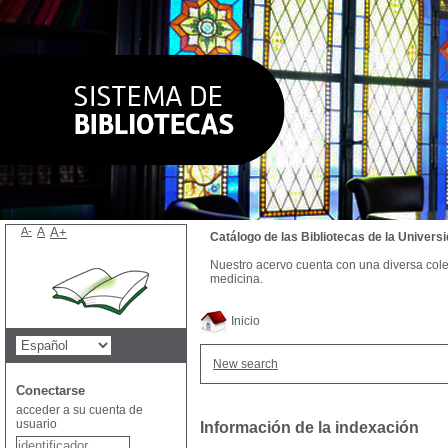
A-
A
A+
Catálogo de las Bibliotecas de la Univer
Nuestro acervo cuenta con una diversa colecc
medicina.
Inicio
New search
Conectarse
acceder a su cuenta de
usuario
Información de la indexación