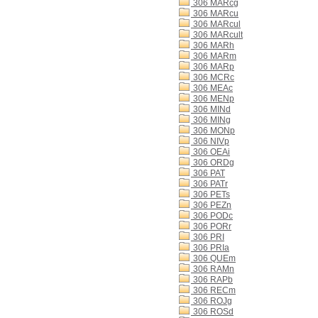
306 MARcg
306 MARcu
306 MARcul
306 MARcult
306 MARh
306 MARm
306 MARp
306 MCRc
306 MEAc
306 MENp
306 MINd
306 MINg
306 MONp
306 NIVp
306 OEAi
306 ORDg
306 PAT
306 PATr
306 PETs
306 PEZn
306 PODc
306 PORr
306 PRI
306 PRIa
306 QUEm
306 RAMn
306 RAPb
306 RECm
306 ROJg
306 ROSd