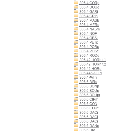
306.4 CORp
306.4 DOUg
306.4 GARj
306.4 GRIp
306.4 MASb
306.4 MERs
306.4 NASm
306.4 NOF
306.4 OBSi
306.4 PETp
306.4 PORc
306.4 POSc
306.4 RODd
306.42 HORh t.1
306.42 HORh t.2
306.42 HORp
306.446 ALLd
306.4PATri
306.6 BIRs
306.6 BONp
306.6 BOUp
306.6 BOUpr
306.6 CIPm
306.6 CON
306.6 COUf
306.6 DACi
306.6 DACl
306.6 DACr
306.6 DANe
306.6 DIA