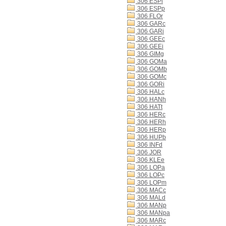
306 ESPi
306 ESPp
306 FLOr
306 GARc
306 GARi
306 GEEc
306 GEEi
306 GIMg
306 GOMa
306 GOMb
306 GOMc
306 GORi
306 HALc
306 HANh
306 HATt
306 HERc
306 HERh
306 HERp
306 HUPb
306 INFd
306 JOR
306 KLEe
306 LOPa
306 LOPc
306 LOPm
306 MACc
306 MALd
306 MANp
306 MANpa
306 MARc