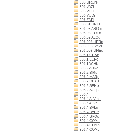
306 URUre
306 VAZi
306 VELl
306 YUDr
306 ZAPi
306.01 UNEi
306.03 AROm
306.03 COEd
306.09 ALCc
306.098 HERe
306.098 SAMi
306.098 UNEc
306.1 CHAc
306.1 LOPc
306.1ACHb
306.2 ABRa
306.2 BIRs
306.2 MARp
306.2 REAu
306.2 SENe
306.2 SOLp
306.4
306.4 ALVmo
306.4 ALVn
306.4 BALg
306.4 BARe
306.4 BROc
306.4 COMn
306.4 COMp
306.4 COMt