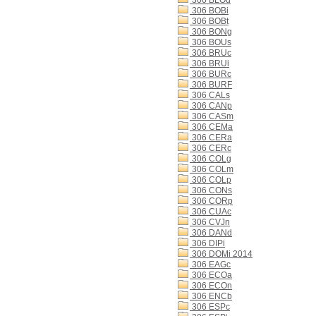
306 BLOd
306 BOBi
306 BOBt
306 BONg
306 BOUs
306 BRUc
306 BRUi
306 BURc
306 BURF
306 CALs
306 CANp
306 CASm
306 CEMa
306 CERa
306 CERc
306 COLg
306 COLm
306 COLp
306 CONs
306 CORp
306 CUAc
306 CVJn
306 DANd
306 DIPi
306 DOMi 2014
306 EAGc
306 ECOa
306 ECOn
306 ENCb
306 ESPc