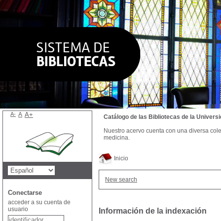
A-
A
A+
Catálogo de las Bibliotecas de la Univer
Nuestro acervo cuenta con una diversa colecc
medicina.
Inicio
New search
Conectarse
acceder a su cuenta de
usuario
Información de la indexación