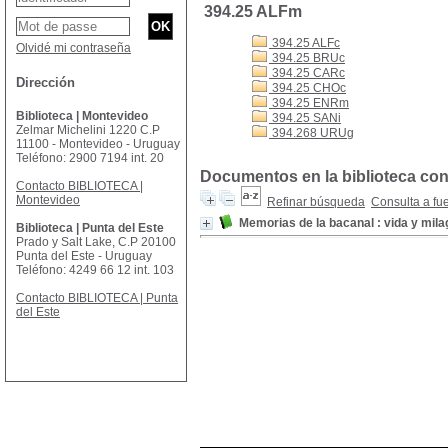
394.25 ALFm
394.25 ALFc
Olvidé mi contraseña
394.25 BRUc
394.25 CARc
Dirección
394.25 CHOc
394.25 ENRm
Biblioteca | Montevideo
394.25 SANi
Zelmar Michelini 1220 C.P
394.268 URUg
11100 - Montevideo - Uruguay
Teléfono: 2900 7194 int. 20
Documentos en la biblioteca con
Contacto BIBLIOTECA |
Montevideo
Refinar búsqueda
Consulta a fu
Memorias de la bacanal : vida y mil
Biblioteca | Punta del Este
Prado y Salt Lake, C.P 20100
Punta del Este - Uruguay
Teléfono: 4249 66 12 int. 103
Contacto BIBLIOTECA | Punta
del Este