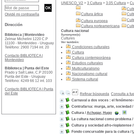
UNESCO_V2
>
3 Cultura
>
3.05 Cultura
>
Cu
Cult
Cultura ártica
Cult
Olvidé mi contraseña
Cult
Cultura europea
Dirección
Cultura norteamericana
Cult
Cultura nacional
Biblioteca | Montevideo
Synonyme(s)
Cultures
Zelmar Michelini 1220 C.P
Ver también:
11100 - Montevideo - Uruguay
Condiciones culturales
Teléfono: 2900 7194 int. 20
Cultura
Contacto BIBLIOTECA |
Cultura contemporánea
Montevideo
Estudios culturales
Biblioteca | Punta del Este
Multiculturalismo
Prado y Salt Lake, C.P 20100
Nacionalismo cultural
Punta del Este - Uruguay
Sistema cultural
Teléfono: 4249 66 12 int. 103
Contacto BIBLIOTECA | Punta
del Este
Refinar búsqueda
Consulta a fu
Carnaval a dos voces : el fenómeno 
Contrafarsa: murga, arte, sociedad
/
Cultura
/
Achugar, Hugo
La cultura nacional como problema
/
Cultura y sociedad afro-rioplatense
Fondo concursable para la cultura
/
U