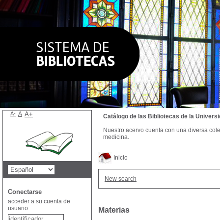
A-
A
A+
Catálogo de las Bibliotecas de la Univer
Nuestro acervo cuenta con una diversa colecc
medicina.
Inicio
New search
Conectarse
acceder a su cuenta de
usuario
Materias