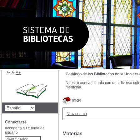
A-
A
A+
Catálogo de las Bibliotecas de la Univer
Nuestro acervo cuenta con una diversa colecc
medicina.
Inicio
New search
Conectarse
acceder a su cuenta de
usuario
Materias