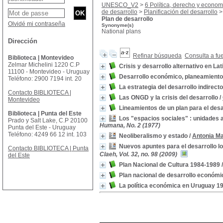
UNESCO_V2
>
6 Política, derecho y econom
de desarrollo
>
Planificación del desarrollo
Plan de desarrollo
Olvidé mi contraseña
Synonyme(s)
National plans
Dirección
Refinar búsqueda
Consulta a fu
Biblioteca | Montevideo
Zelmar Michelini 1220 C.P
Crisis y desarrollo alternativo en La
11100 - Montevideo - Uruguay
Desarrollo económico, planeamiento 
Teléfono: 2900 7194 int. 20
La estrategia del desarrollo indirecto
Contacto BIBLIOTECA |
Las ONGD y la crisis del desarrollo
/
Montevideo
Lineamientos de un plan para el desa
Biblioteca | Punta del Este
Los "espacios sociales" : unidades a
Prado y Salt Lake, C.P 20100
Humana, No. 2 (1977)
Punta del Este - Uruguay
Teléfono: 4249 66 12 int. 103
Neoliberalismo y estado
/
Antonia Ma
Nuevos apuntes para el desarrollo lo
Contacto BIBLIOTECA | Punta
Claeh, Vol. 32, no. 98 (2009)
del Este
Plan Nacional de Cultura 1984-1989
Plan nacional de desarrollo económ
La política económica en Uruguay 1