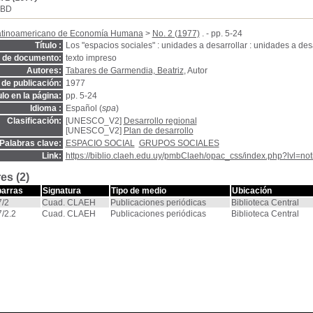
SBD
atinoamericano de Economía Humana
>
No. 2 (1977)
. - pp. 5-24
Título :
Los "espacios sociales" : unidades a desarrollar : unidades a desa
o de documento:
texto impreso
Autores:
Tabares de Garmendia, Beatriz
, Autor
de publicación:
1977
ulo en la página:
pp. 5-24
Idioma :
Español (
spa
)
Clasificación:
[UNESCO_V2]
Desarrollo regional
[UNESCO_V2]
Plan de desarrollo
Palabras clave:
ESPACIO SOCIAL
GRUPOS SOCIALES
Link:
https://biblio.claeh.edu.uy/pmbClaeh/opac_css/index.php?lvl=no
es (2)
barras
Signatura
Tipo de medio
Ubicación
/2
Cuad. CLAEH
Publicaciones periódicas
Biblioteca Central
/2.2
Cuad. CLAEH
Publicaciones periódicas
Biblioteca Central