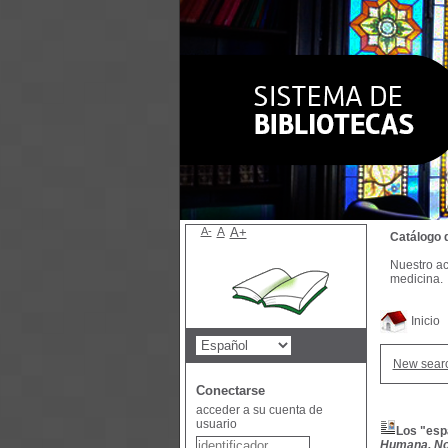
A-
A
A+
Catálogo 
Nuestro ac
medicina.
Inicio
New sear
Conectarse
acceder a su cuenta de
usuario
Los "espa
Humana, No.