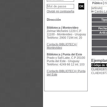
Público
I
[artículo]
Olvidé mi contraseña
in
Centro L
Dirección
Tip
Biblioteca | Montevideo
Fecha 
Zelmar Michelini 1220 C.P
Artíc
11100 - Montevideo - Uruguay
Teléfono: 2900 7194 int. 20
Contacto BIBLIOTECA |
Montevideo
Biblioteca | Punta del Este
Prado y Salt Lake, C.P 20100
Ejemplar
Punta del Este - Uruguay
Teléfono: 4249 66 12 int. 103
Código de 
CLAEH1977
Contacto BIBLIOTECA | Punta
CLAEH1977
del Este