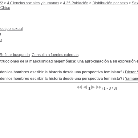
V2
>
4 Ciencias sociales y humanas
>
4.35 Población
>
Distribución por sexo
>
Se
Chico
reotipo sexual
r
e
Refinar búsqueda
Consulta a fuentes externas
trucciones de la masculinidad hegemónica: una aproximación a su expresión e
en los hombres escribir la historia desde una perspectiva feminista?
/
Dieter
en los hombres escribir la historia desde una perspectiva feminista?
/
Yamand
1
(1 - 3 / 3)