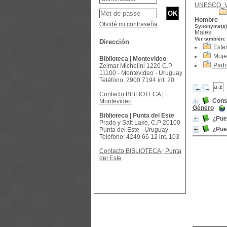
UNESCO_
Hombre
Olvidé mi contraseña
Synonyme(s)
Males
Ver también:
Dirección
Este
Muje
Biblioteca | Montevideo
Padr
Zelmar Michelini 1220 C.P
11100 - Montevideo - Uruguay
Teléfono: 2900 7194 int. 20
Contacto BIBLIOTECA |
Cons
Montevideo
Género
Biblioteca | Punta del Este
¿Pued
Prado y Salt Lake, C.P 20100
¿Pued
Punta del Este - Uruguay
Teléfono: 4249 66 12 int. 103
Contacto BIBLIOTECA | Punta
del Este