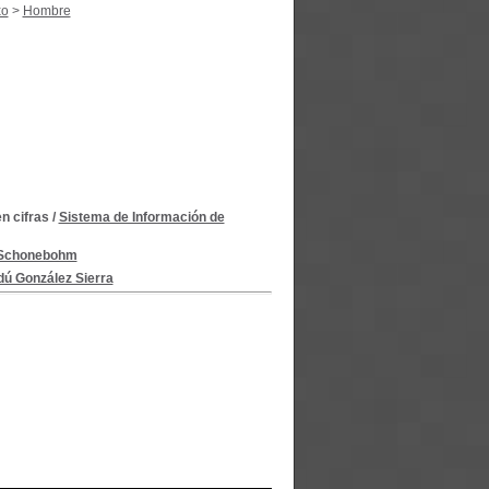
xo
>
Hombre
n cifras
/
Sistema de Información de
 Schonebohm
ú González Sierra