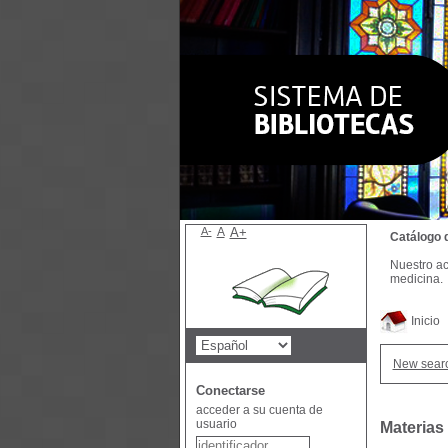
A-
A
A+
Catálogo 
Nuestro ac
medicina.
Inicio
New sear
Conectarse
acceder a su cuenta de
usuario
Materias