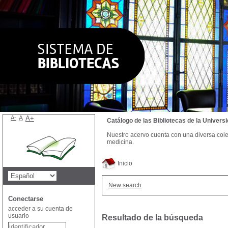
A-
A
A+
Catálogo de las Bibliotecas de la Univer
Nuestro acervo cuenta con una diversa colecc
medicina.
Inicio
New search
Conectarse
acceder a su cuenta de
usuario
Resultado de la búsqueda