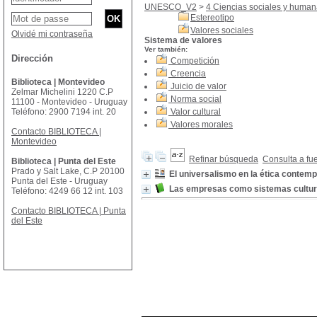
UNESCO_V2
>
4 Ciencias sociales y huma
Estereotipo
Valores sociales
Olvidé mi contraseña
Sistema de valores
Ver también:
Dirección
Competición
Creencia
Biblioteca | Montevideo
Juicio de valor
Zelmar Michelini 1220 C.P
Norma social
11100 - Montevideo - Uruguay
Teléfono: 2900 7194 int. 20
Valor cultural
Valores morales
Contacto BIBLIOTECA |
Montevideo
Refinar búsqueda
Consulta a fu
Biblioteca | Punta del Este
Prado y Salt Lake, C.P 20100
El universalismo en la ética contem
Punta del Este - Uruguay
Las empresas como sistemas cultur
Teléfono: 4249 66 12 int. 103
Contacto BIBLIOTECA | Punta
del Este