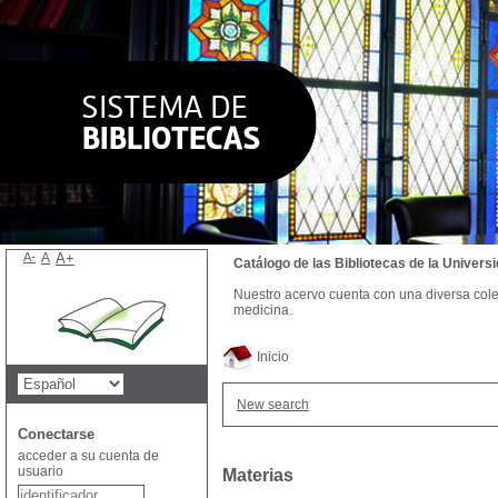
A-
A
A+
Catálogo de las Bibliotecas de la Univer
Nuestro acervo cuenta con una diversa colecc
medicina.
Inicio
New search
Conectarse
acceder a su cuenta de
usuario
Materias