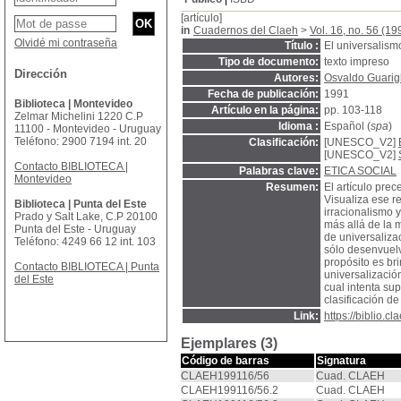
[artículo]
in
Cuadernos del Claeh
>
Vol. 16, no. 56 (19
Olvidé mi contraseña
Título :
El universalism
Tipo de documento:
texto impreso
Dirección
Autores:
Osvaldo Guarig
Fecha de publicación:
1991
Biblioteca | Montevideo
Artículo en la página:
pp. 103-118
Zelmar Michelini 1220 C.P
Idioma :
Español (
spa
)
11100 - Montevideo - Uruguay
Teléfono: 2900 7194 int. 20
Clasificación:
[UNESCO_V2]
[UNESCO_V2]
Contacto BIBLIOTECA |
Palabras clave:
ETICA SOCIAL
Montevideo
Resumen:
El artículo pre
Visualiza ese r
Biblioteca | Punta del Este
irracionalismo 
Prado y Salt Lake, C.P 20100
más allá de la m
Punta del Este - Uruguay
de universalizac
Teléfono: 4249 66 12 int. 103
sólo desenvuelve
propósito es br
Contacto BIBLIOTECA | Punta
universalización
del Este
cual intenta su
clasificación de
Link:
https://biblio.
Ejemplares (3)
Código de barras
Signatura
CLAEH199116/56
Cuad. CLAEH
CLAEH199116/56.2
Cuad. CLAEH