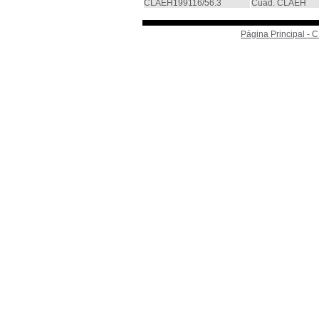
CLAEH199116/56.3
Cuad. CLAEH
Página Principal -