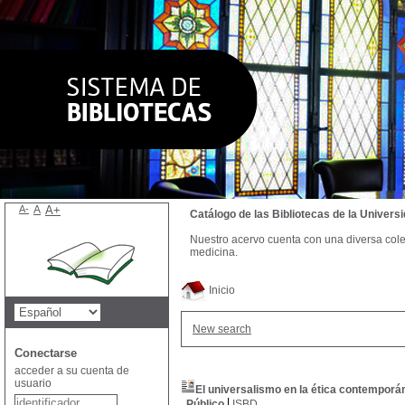
A-
A
A+
Catálogo de las Bibliotecas de la Univer
Nuestro acervo cuenta con una diversa colecc
medicina.
Inicio
New search
Conectarse
acceder a su cuenta de
usuario
El universalismo en la ética contemporá
Público
ISBD