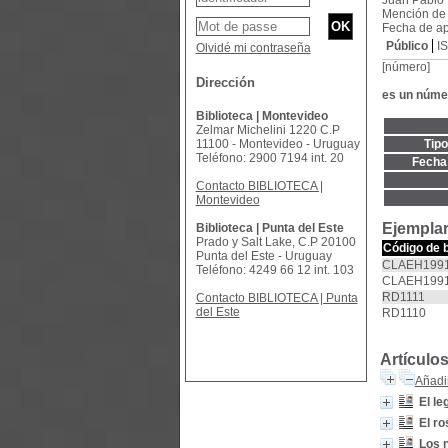
Juan Pablo 
Mención de
Fecha de ap
Público
I
Olvidé mi contraseña
[número]
Dirección
es un núme
Biblioteca | Montevideo
Zelmar Michelini 1220 C.P
11100 - Montevideo - Uruguay
Tip
Teléfono: 2900 7194 int. 20
Fecha 
Contacto BIBLIOTECA |
Montevideo
Ejemplar
Biblioteca | Punta del Este
Prado y Salt Lake, C.P 20100
Código de 
Punta del Este - Uruguay
CLAEH1991
Teléfono: 4249 66 12 int. 103
CLAEH1991
RD1111
Contacto BIBLIOTECA | Punta
del Este
RD1110
Artículo
Añadir
El le
El ro
Los 