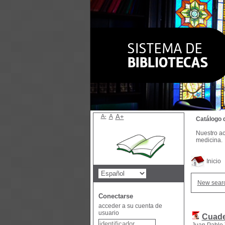
A-
A
A+
Catálogo 
Nuestro ac
medicina.
Inicio
New sear
Conectarse
acceder a su cuenta de
usuario
Cuade