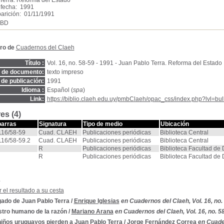
Terra. Reforma del Estado
 fecha: 1991
arición: 01/11/1991
SBD
ro de
Cuadernos del Claeh
Título :
Vol. 16, no. 58-59 - 1991 - Juan Pablo Terra. Reforma del Estado
o de documento:
texto impreso
de publicación:
1991
Idioma :
Español (
spa
)
Link:
https://biblio.claeh.edu.uy/pmbClaeh/opac_css/index.php?lvl=bul
es (4)
barras
Signatura
Tipo de medio
Ubicación
16/58-59
Cuad. CLAEH
Publicaciones periódicas
Biblioteca Central
16/58-59.2
Cuad. CLAEH
Publicaciones periódicas
Biblioteca Central
R
Publicaciones periódicas
Biblioteca Facultad de
R
Publicaciones periódicas
Biblioteca Facultad de
s
 el resultado a su cesta
gado de Juan Pablo Terra
/
Enrique Iglesias
en Cuadernos del Claeh, Vol. 16, no.
stro humano de la razón
/
Mariano Arana
en Cuadernos del Claeh, Vol. 16, no. 5
niños uruguayos pierden a Juan Pablo Terra
/
Jorge Fernández Correa
en Cuader