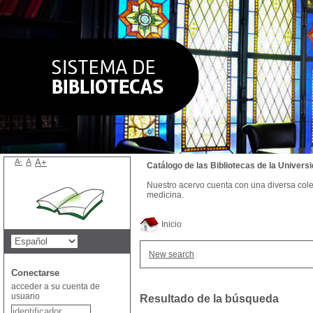
A-
A
A+
Catálogo de las Bibliotecas de la Univer
Nuestro acervo cuenta con una diversa colecc
medicina.
Inicio
New search
Conectarse
acceder a su cuenta de
usuario
Resultado de la búsqueda