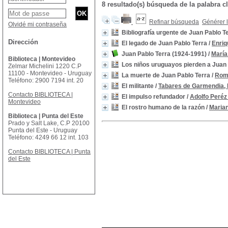
8 resultado(s) búsqueda de la palabra
Refinar búsqueda
Générer l
Olvidé mi contraseña
Bibliografía urgente de Juan Pablo T
Dirección
El legado de Juan Pablo Terra
/
Enriq
Juan Pablo Terra (1924-1991)
/
María
Biblioteca | Montevideo
Los niños uruguayos pierden a Juan 
Zelmar Michelini 1220 C.P
11100 - Montevideo - Uruguay
La muerte de Juan Pablo Terra
/
Rom
Teléfono: 2900 7194 int. 20
El militante
/
Tabares de Garmendia, 
Contacto BIBLIOTECA |
El impulso refundador
/
Adolfo Peréz
Montevideo
El rostro humano de la razón
/
Maria
Biblioteca | Punta del Este
Prado y Salt Lake, C.P 20100
Punta del Este - Uruguay
Teléfono: 4249 66 12 int. 103
Contacto BIBLIOTECA | Punta
del Este