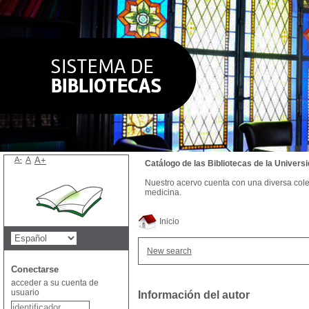
A-
A
A+
Catálogo de las Bibliotecas de la Univer
Nuestro acervo cuenta con una diversa colecc
medicina.
Inicio
New search
Conectarse
acceder a su cuenta de
usuario
Información del autor