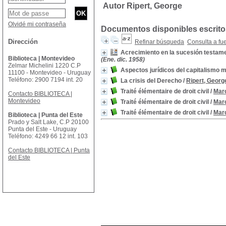
Autor Ripert, George
Olvidé mi contraseña
Documentos disponibles escritos
Dirección
Refinar búsqueda
Consulta a fu
Acrecimiento en la sucesión testam
Biblioteca | Montevideo
(Ene. dic. 1958)
Zelmar Michelini 1220 C.P
Aspectos jurídicos del capitalismo 
11100 - Montevideo - Uruguay
Teléfono: 2900 7194 int. 20
La crisis del Derecho
/
Ripert, Georg
Traité élémentaire de droit civil
/
Marc
Contacto BIBLIOTECA |
Montevideo
Traité élémentaire de droit civil
/
Marc
Traité élémentaire de droit civil
/
Marc
Biblioteca | Punta del Este
Prado y Salt Lake, C.P 20100
Punta del Este - Uruguay
Teléfono: 4249 66 12 int. 103
Contacto BIBLIOTECA | Punta
del Este