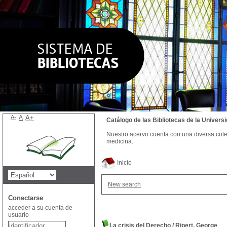
A-
A
A+
Catálogo de las Bibliotecas de la Univer
Nuestro acervo cuenta con una diversa colecc
medicina.
Inicio
New search
Conectarse
acceder a su cuenta de
usuario
La crisis del Derecho
/
Ripert, George