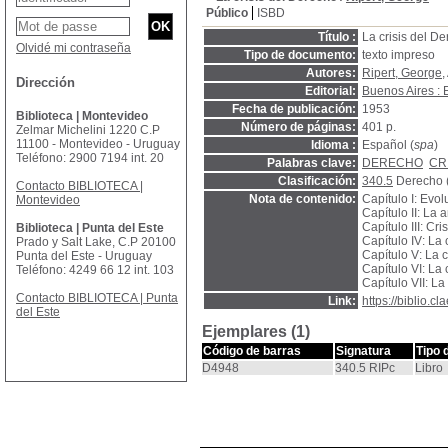
Público
ISBD
Título :
La crisis del D
Olvidé mi contraseña
Tipo de documento:
texto impreso
Autores:
Ripert, George
,
Dirección
Editorial:
Buenos Aires : 
Fecha de publicación:
1953
Biblioteca | Montevideo
Número de páginas:
401 p.
Zelmar Michelini 1220 C.P
11100 - Montevideo - Uruguay
Idioma :
Español (
spa
)
Teléfono: 2900 7194 int. 20
Palabras clave:
DERECHO
CR
Clasificación:
340.5
Derecho (
Contacto BIBLIOTECA |
Nota de contenido:
Capítulo I: Evo
Montevideo
Capítulo II: L
Capítulo III: Cr
Biblioteca | Punta del Este
Capítulo IV: La
Prado y Salt Lake, C.P 20100
Capítulo V: La 
Punta del Este - Uruguay
Capítulo VI: La c
Teléfono: 4249 66 12 int. 103
Capítulo VII: L
Contacto BIBLIOTECA | Punta
Link:
https://biblio.
del Este
Ejemplares (1)
Código de barras
Signatura
Tipo 
D4948
340.5 RIPc
Libro